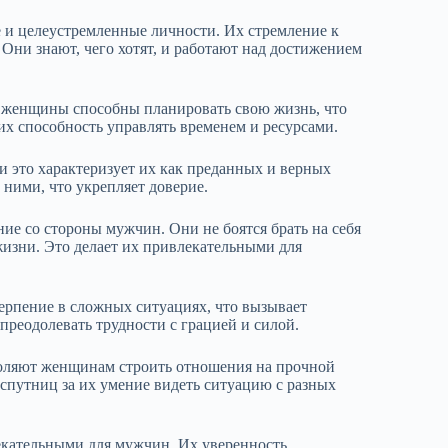
и целеустремленные личности. Их стремление к
 Они знают, чего хотят, и работают над достижением
и женщины способны планировать свою жизнь, что
х способность управлять временем и ресурсами.
 это характеризует их как преданных и верных
ими, что укрепляет доверие.
е со стороны мужчин. Они не боятся брать на себя
 жизни. Это делает их привлекательными для
ерпение в сложных ситуациях, что вызывает
преодолевать трудности с грацией и силой.
зволяют женщинам строить отношения на прочной
спутниц за их умение видеть ситуацию с разных
екательными для мужчин. Их уверенность,