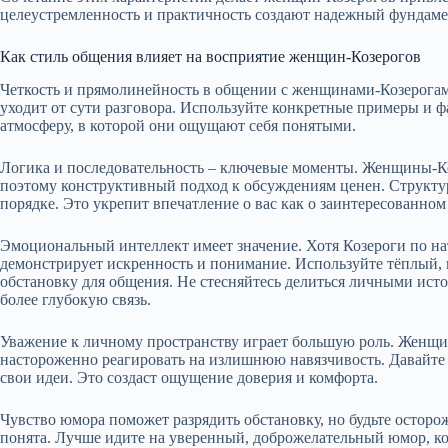
целеустремленность и практичность создают надежный фундаме
Как стиль общения влияет на восприятие женщин-Козерогов
Четкость и прямолинейность в общении с женщинами-Козерогами
уходит от сути разговора. Используйте конкретные примеры и фа
атмосферу, в которой они ощущают себя понятыми.
Логика и последовательность – ключевые моменты. Женщины-Ко
поэтому конструктивный подход к обсуждениям ценен. Структу
порядке. Это укрепит впечатление о вас как о заинтересованном
Эмоциональный интеллект имеет значение. Хотя Козероги по на
демонстрирует искренность и понимание. Используйте тёплый,
обстановку для общения. Не стесняйтесь делиться личными исто
более глубокую связь.
Уважение к личному пространству играет большую роль. Женщи
настороженно реагировать на излишнюю навязчивость. Давайте 
свои идеи. Это создаст ощущение доверия и комфорта.
Чувство юмора поможет разрядить обстановку, но будьте осторо
понята. Лучше идите на уверенный, доброжелательный юмор, ко