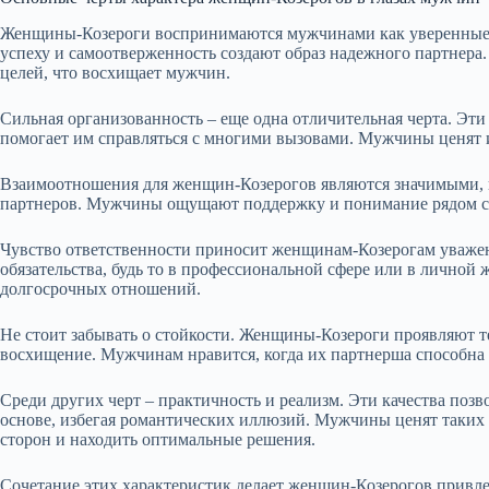
Женщины-Козероги воспринимаются мужчинами как уверенные 
успеху и самоотверженность создают образ надежного партнера.
целей, что восхищает мужчин.
Сильная организованность – еще одна отличительная черта. Эт
помогает им справляться с многими вызовами. Мужчины ценят и
Взаимоотношения для женщин-Козерогов являются значимыми, и
партнеров. Мужчины ощущают поддержку и понимание рядом с н
Чувство ответственности приносит женщинам-Козерогам уважени
обязательства, будь то в профессиональной сфере или в личной
долгосрочных отношений.
Не стоит забывать о стойкости. Женщины-Козероги проявляют т
восхищение. Мужчинам нравится, когда их партнерша способна 
Среди других черт – практичность и реализм. Эти качества по
основе, избегая романтических иллюзий. Мужчины ценят таких 
сторон и находить оптимальные решения.
Сочетание этих характеристик делает женщин-Козерогов привл