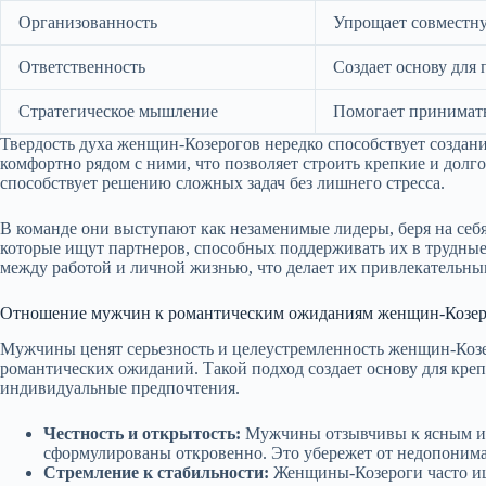
Организованность
Упрощает совместн
Ответственность
Создает основу для 
Стратегическое мышление
Помогает принимать
Твердость духа женщин-Козерогов нередко способствует созда
комфортно рядом с ними, что позволяет строить крепкие и дол
способствует решению сложных задач без лишнего стресса.
В команде они выступают как незаменимые лидеры, беря на себя 
которые ищут партнеров, способных поддерживать их в трудны
между работой и личной жизнью, что делает их привлекательным
Отношение мужчин к романтическим ожиданиям женщин-Козер
Мужчины ценят серьезность и целеустремленность женщин-Козер
романтических ожиданий. Такой подход создает основу для кр
индивидуальные предпочтения.
Честность и открытость:
Мужчины отзывчивы к ясным и
сформулированы откровенно. Это убережет от недопоним
Стремление к стабильности:
Женщины-Козероги часто и