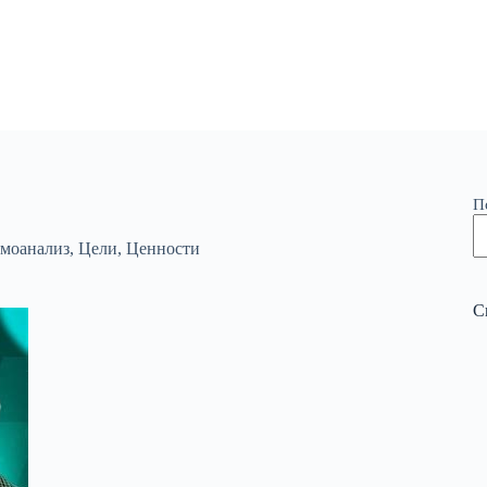
П
моанализ
,
Цели
,
Ценности
С