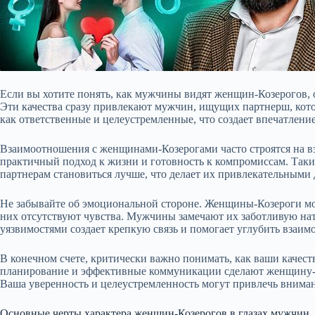
Если вы хотите понять, как мужчины видят женщин-Козерогов, 
Эти качества сразу привлекают мужчин, ищущих партнерш, кот
как ответственные и целеустремленные, что создает впечатление
Взаимоотношения с женщинами-Козерогами часто строятся на 
практичный подход к жизни и готовность к компромиссам. Так
партнерам становиться лучше, что делает их привлекательными
Не забывайте об эмоциональной стороне. Женщины-Козероги могу
них отсутствуют чувства. Мужчины замечают их заботливую нат
уязвимостями создает крепкую связь и помогает углубить взаи
В конечном счете, критически важно понимать, как ваши качест
планирование и эффективные коммуникации сделают женщину-
Ваша уверенность и целеустремленность могут привлечь вниман
Основные черты характера женщин-Козерогов в глазах мужчин